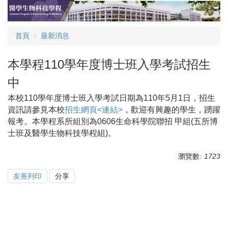
跳
到
主
首頁
最新消息
要
內
容
本學程110學年度博士班入學考試招生
區
中
本校110學年度博士班入學考試日期為110年5月1日，招生
資訊請參見本校
招生網頁<連結>
，歡迎有興趣的學生，踴躍
報考。本學程系所組別為0606生命科學院聯招 甲組(五所博
士班及醫學生物科技學程組)。
瀏覽數:
1723
友善列印
分享